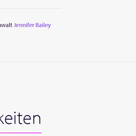
anwalt
Jennifer Bailey
keiten