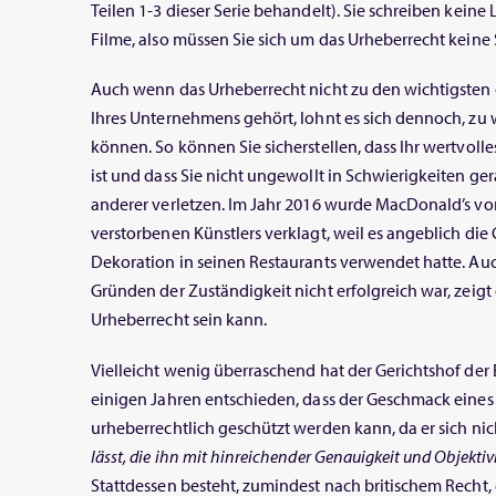
Teilen 1-3 dieser Serie behandelt). Sie schreiben keine
Filme, also müssen Sie sich um das Urheberrecht kein
Auch wenn das Urheberrecht nicht zu den wichtigsten
Ihres Unternehmens gehört, lohnt es sich dennoch, zu
können. So können Sie sicherstellen, dass Ihr wertvoll
ist und dass Sie nicht ungewollt in Schwierigkeiten ger
anderer verletzen. Im Jahr 2016 wurde MacDonald’s vo
verstorbenen Künstlers verklagt, weil es angeblich die G
Dekoration in seinen Restaurants verwendet hatte. Au
Gründen der Zuständigkeit nicht erfolgreich war, zeigt 
Urheberrecht sein kann.
Vielleicht wenig überraschend hat der Gerichtshof der
einigen Jahren entschieden, dass der Geschmack eines
urheberrechtlich geschützt werden kann, da er sich nich
lässt, die ihn mit hinreichender Genauigkeit und Objektiv
Stattdessen besteht, zumindest nach britischem Recht,