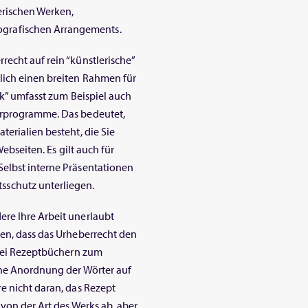
erischen Werken,
grafischen Arrangements.
echt auf rein “künstlerische”
lich einen breiten Rahmen für
rk” umfasst zum Beispiel auch
erprogramme. Das bedeutet,
terialien besteht, die Sie
Webseiten. Es gilt auch für
Selbst interne Präsentationen
schutz unterliegen.
ere Ihre Arbeit unerlaubt
sen, dass das Urheberrecht den
 Bei Rezeptbüchern zum
sche Anordnung der Wörter auf
e nicht daran, das Rezept
 von der Art des Werks ab, aber