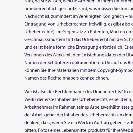
Nun, da Sie wissen, welche Arbeiten in Ihrem Untern
urheberrechtlich geschützt sind, was müssen Sie tun, um
Nachricht ist, zumindest im Vereinigten Königreich – nic
Eintragung von Urheberrechten freiwillig, es gibt also e
Urheberrechte). Im Gegensatz zu Patenten, Marken un
Geschmacksmustern tritt das Urheberrecht mit der Schaf
und es ist keine förmliche Eintragung erforderlich. Es e
Versionen des Werks mit den Entstehungsdaten der Ü
Namen der Schöpfer zu dokumentieren. Um auf das R
können Sie Ihre Materialien mit dem Copyright-Symbol
Namen des Rechteinhabers kennzeichnen.
Wer ist also der Rechteinhaber des Urheberrechts? In de
Werks der erste Inhaber des Urheberrechts, es sei den
Arbeitnehmer im Rahmen seines Arbeitsverhältnisses ges
der Arbeitgeber der Inhaber des Urheberrechts an dem W
denken, dass, wenn Sie ein Werk in Auftrag geben – z. 
bitten, Fotos eines Lebensmittelprodukts für Ihre Webs