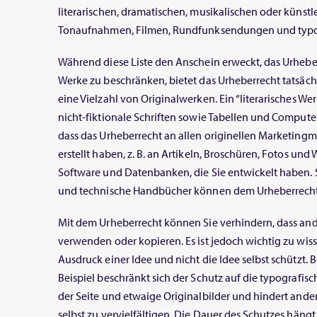
literarischen, dramatischen, musikalischen oder künstl
Tonaufnahmen, Filmen, Rundfunksendungen und typo
Während diese Liste den Anschein erweckt, das Urheberr
Werke zu beschränken, bietet das Urheberrecht tatsäch
eine Vielzahl von Originalwerken. Ein “literarisches We
nicht-fiktionale Schriften sowie Tabellen und Comput
dass das Urheberrecht an allen originellen Marketingma
erstellt haben, z. B. an Artikeln, Broschüren, Fotos und 
Software und Datenbanken, die Sie entwickelt haben. 
und technische Handbücher können dem Urheberrechts
Mit dem Urheberrecht können Sie verhindern, dass and
verwenden oder kopieren. Es ist jedoch wichtig zu wis
Ausdruck einer Idee und nicht die Idee selbst schützt.
Beispiel beschränkt sich der Schutz auf die typografi
der Seite und etwaige Originalbilder und hindert ander
selbst zu vervielfältigen. Die Dauer des Schutzes hängt