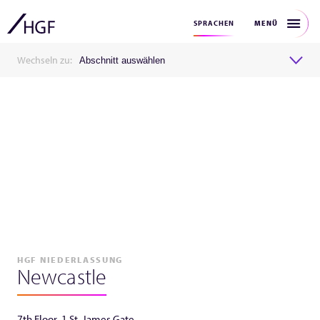
MENÜ
SPRACHEN
Wechseln zu:
Abschnitt auswählen
HGF NIEDERLASSUNG
Newcastle
7th Floor, 1 St. James Gate,