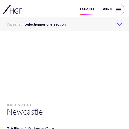
MENU
LANGUES
Passer à:
Sélectionner une section
BUREAU HGF
Newcastle
7th Floor, 1 St. James Gate,