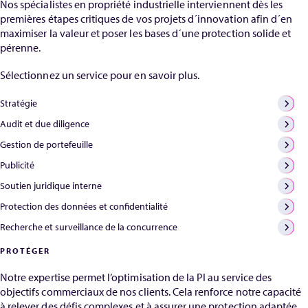
Nos spécialistes en propriété industrielle interviennent dès les
pleine croissance de
implications pour les
premières étapes critiques de vos projets d´innovation afin d´en
HGF et...
titulaires de droits. Garreth
maximiser la valeur et poser les bases d´une protection solide et
possède une vaste
pérenne.
expérience des brevets
dans le domaine de la
Sélectionnez un service pour en savoir plus.
chimi...
Stratégie
Audit et due diligence
Gestion de portefeuille
Publicité
Soutien juridique interne
Protection des données et confidentialité
Recherche et surveillance de la concurrence
PROTÉGER
Notre expertise permet l’optimisation de la PI au service des
objectifs commerciaux de nos clients. Cela renforce notre capacité
à relever des défis complexes et à assurer une protection adaptée.