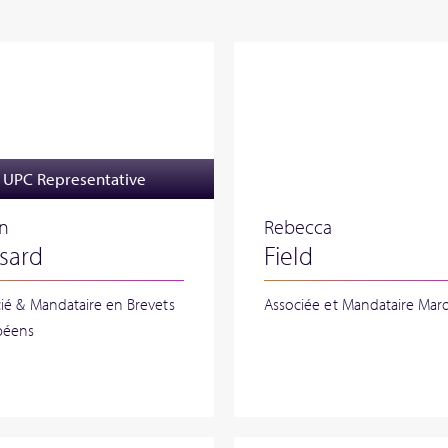
UPC Representative
on
Rebecca
sard
Field
ié & Mandataire en Brevets
Associée et Mandataire Mar
péens