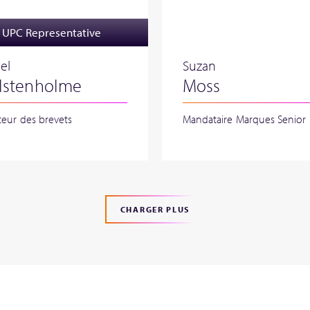
UPC Representative
el
Suzan
lstenholme
Moss
teur des brevets
Mandataire Marques Senior
CHARGER PLUS