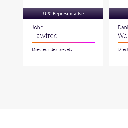
UPC Representative
John
Dani
Hawtree
Wo
Directeur des brevets
Direc