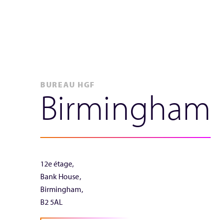
BUREAU HGF
Birmingham
12e étage,
Bank House,
Birmingham,
B2 5AL