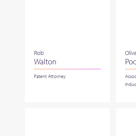
Rob
Oliv
Walton
Poo
Patent Attorney
Assoc
Indust