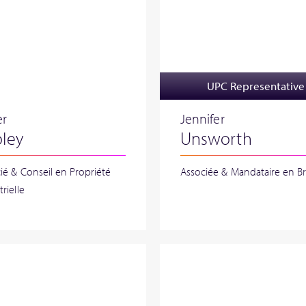
UPC Representative
er
Jennifer
ley
Unsworth
ié & Conseil en Propriété
Associée & Mandataire en B
rielle