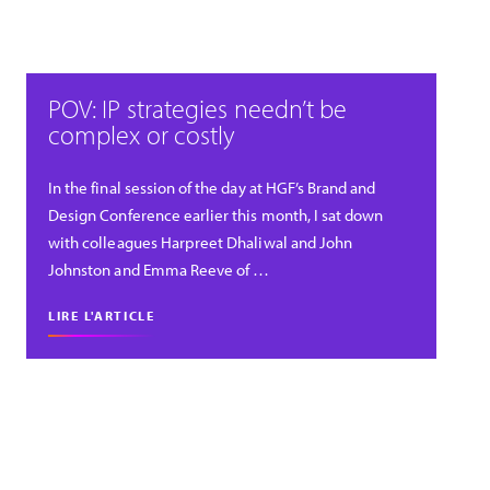
POV: IP strategies needn’t be
complex or costly
In the final session of the day at HGF’s Brand and
Design Conference earlier this month, I sat down
with colleagues Harpreet Dhaliwal and John
Johnston and Emma Reeve of …
LIRE L'ARTICLE