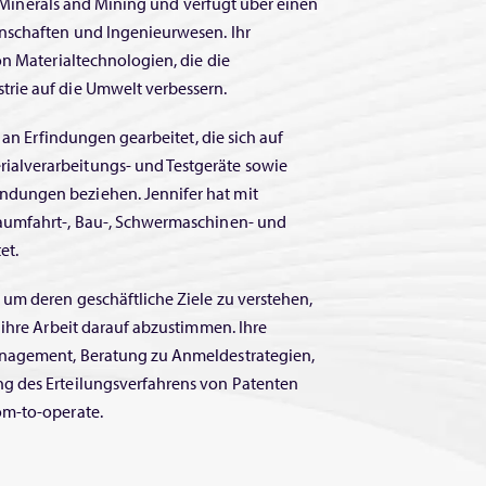
s, Minerals and Mining und verfügt über einen
nschaften und Ingenieurwesen. Ihr
on Materialtechnologien, die die
rie auf die Umwelt verbessern.
 an Erfindungen gearbeitet, die sich auf
alverarbeitungs- und Testgeräte sowie
dungen beziehen. Jennifer hat mit
aumfahrt-, Bau-, Schwermaschinen- und
et.
um deren geschäftliche Ziele zu verstehen,
 ihre Arbeit darauf abzustimmen. Ihre
anagement, Beratung zu Anmeldestrategien,
g des Erteilungsverfahrens von Patenten
om-to-operate.