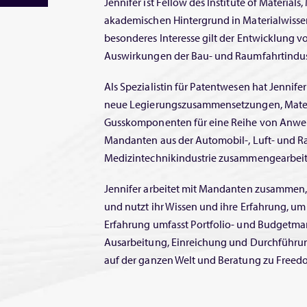
Jennifer ist Fellow des Institute of Material
akademischen Hintergrund in Materialwisse
besonderes Interesse gilt der Entwicklung v
Auswirkungen der Bau- und Raumfahrtindust
Als Spezialistin für Patentwesen hat Jennifer
neue Legierungszusammensetzungen, Materi
Gusskomponenten für eine Reihe von Anwen
Mandanten aus der Automobil-, Luft- und R
Medizintechnikindustrie zusammengearbeit
Jennifer arbeitet mit Mandanten zusammen, 
und nutzt ihr Wissen und ihre Erfahrung, um
Erfahrung umfasst Portfolio- und Budgetm
Ausarbeitung, Einreichung und Durchführun
auf der ganzen Welt und Beratung zu Freed