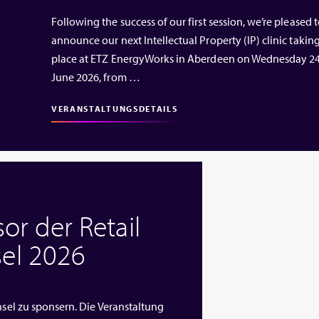
Following the success of our first session, we’re pleased 
announce our next Intellectual Property (IP) clinic takin
place at ETZ EnergyWorks in Aberdeen on Wednesday 2
June 2026, from …
VERANSTALTUNGSDETAILS
or der Retail
el 2026
nsel zu sponsern. Die Veranstaltung