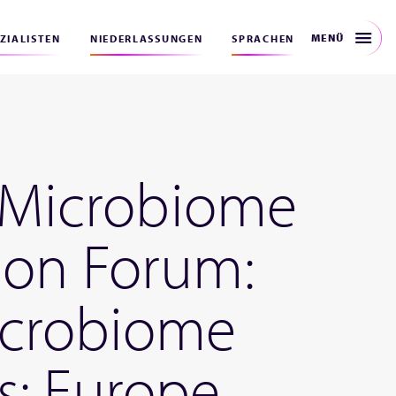
MENÜ
EZIALISTEN
NIEDERLASSUNGEN
SPRACHEN
h Microbiome
ion Forum:
icrobiome
s: Europe