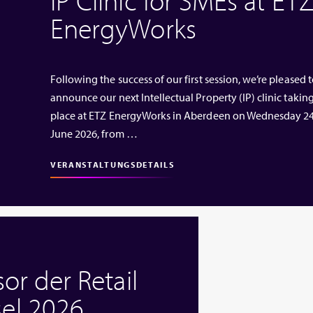
EnergyWorks
Following the success of our first session, we’re pleased 
announce our next Intellectual Property (IP) clinic takin
place at ETZ EnergyWorks in Aberdeen on Wednesday 2
June 2026, from …
VERANSTALTUNGSDETAILS
or der Retail
el 2026