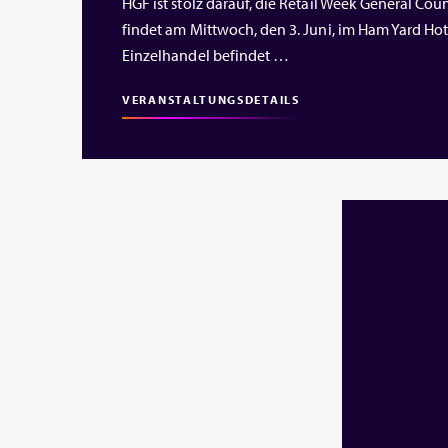
HGF ist stolz darauf, die Retail Week General Cou
findet am Mittwoch, den 3. Juni, im Ham Yard Hote
Einzelhandel befindet …
VERANSTALTUNGSDETAILS