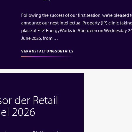
Following the success of our first session, we’re pleased 
announce our next Intellectual Property (IP) clinic takin
place at ETZ EnergyWorks in Aberdeen on Wednesday 2
June 2026, from …
VERANSTALTUNGSDETAILS
or der Retail
el 2026