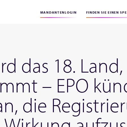
MANDANTENLOGIN
FINDEN SIE EINEN SP
d das 18. Land
immt – EPO künd
n, die Registrie
n Wirkung aufzu