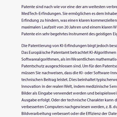
Patente sind nach wie vor eine der am weitesten verbr
MedTech-Erfindungen. Sie ermöglichen es dem Inhaber
Erfindung zu hindern, was einen klaren kommerziellen Vo
maximalen Laufzeit von 20 Jahren und einem klaren We
Patente ein sehr begehrtes Instrument des geistigen E
Die Patentierung von KI-Erfindungen birgt jedoch be
Das Europäische Patentamt betrachtet KI-Algorithmen 
Softwarealgorithmen, als im Wesentlichen mathemati
Patentschutz ausgeschlossen sind. Um für den Patents
müssen Sie nachweisen, dass die KI- oder Software-In
technischen Beitrag leistet. Dies beinhaltet typischerw
Innovation in der realen Welt, indem medizinische Se
Bilder als Eingabe verwendet werden und beispielsweise
Ausgabe erfolgt. Oder der technische Charakter kann du
verbesserten Computers nachgewiesen werden, z. B. dur
Bildverarbeitung verbessert oder die Effizienz der Dat