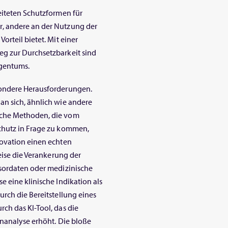
eiteten Schutzformen für
, andere an der Nutzung der
rteil bietet. Mit einer
g zur Durchsetzbarkeit sind
igentums.
sondere Herausforderungen.
an sich, ähnlich wie andere
sche Methoden, die vom
chutz in Frage zu kommen,
novation einen echten
eise die Verankerung der
nsordaten oder medizinische
 eine klinische Indikation als
rch die Bereitstellung eines
ch das KI-Tool, das die
enanalyse erhöht. Die bloße