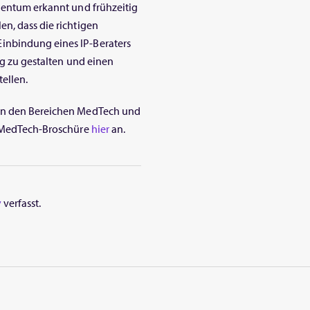
igentum erkannt und frühzeitig
n, dass die richtigen
inbindung eines IP-Beraters
ig zu gestalten und einen
ellen.
 in den Bereichen MedTech und
re MedTech-Broschüre
hier
an.
y
verfasst.