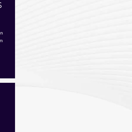
s
en
em