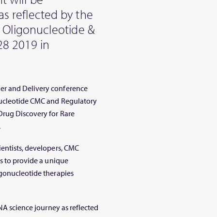
as reflected by the
l Oligonucleotide &
28 2019 in
er and Delivery conference
nucleotide CMC and Regulatory
Drug Discovery for Rare
.
ientists, developers, CMC
rs to provide a unique
igonucleotide therapies
RNA science journey as reflected