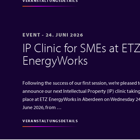
VERANSTALTUNGSDETAILS
EVENT - 24. JUNI 2026
IP Clinic for SMEs at ET
EnergyWorks
Following the success of our first session, we’re pleased 
announce our next Intellectual Property (IP) clinic takin
place at ETZ EnergyWorks in Aberdeen on Wednesday 2
June 2026, from …
VERANSTALTUNGSDETAILS