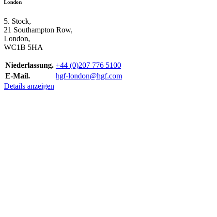
London
5. Stock,
21 Southampton Row,
London,
WC1B 5HA
Niederlassung.
+44 (0)207 776 5100
E-Mail.
hgf-london@hgf.com
Details anzeigen