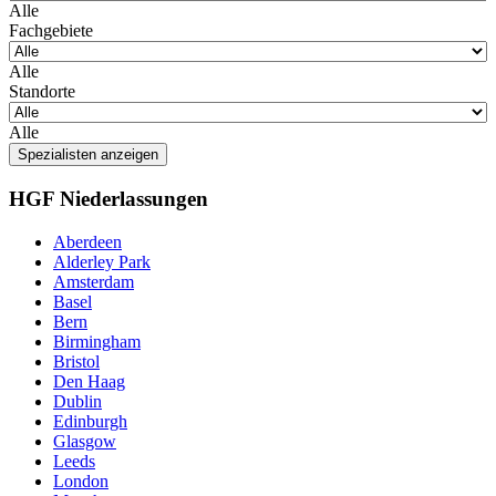
Alle
Fachgebiete
Alle
Standorte
Alle
Spezialisten anzeigen
HGF Niederlassungen
Aberdeen
Alderley Park
Amsterdam
Basel
Bern
Birmingham
Bristol
Den Haag
Dublin
Edinburgh
Glasgow
Leeds
London