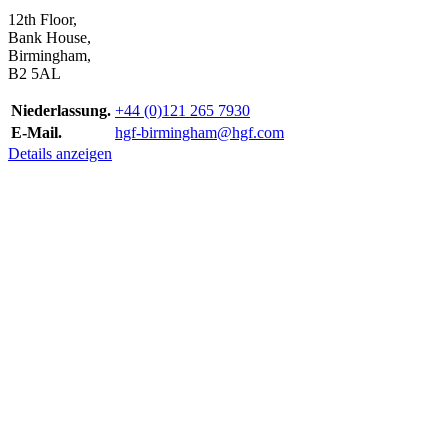
12th Floor,
Bank House,
Birmingham,
B2 5AL
Niederlassung.
+44 (0)121 265 7930
E-Mail.
hgf-birmingham@hgf.com
Details anzeigen