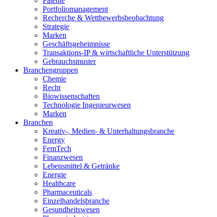
Patente
Portfoliomanagement
Recherche & Wettbewerbsbeobachtung
Strategie
Marken
Geschäftsgeheimnisse
Transaktions-IP & wirtschaftliche Unterstützung
Gebrauchsmuster
Branchengruppen
Chemie
Recht
Biowissenschaften
Technologie Ingenieurwesen
Marken
Branchen
Kreativ-, Medien- & Unterhaltungsbranche
Energy
FemTech
Finanzwesen
Lebensmittel & Getränke
Energie
Healthcare
Pharmaceuticals
Einzelhandelsbranche
Gesundheitswesen