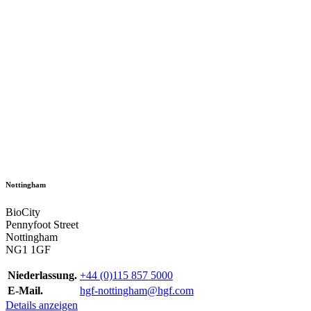
Nottingham
BioCity
Pennyfoot Street
Nottingham
NG1 1GF
Niederlassung.
+44 (0)115 857 5000
E-Mail.
hgf-nottingham@hgf.com
Details anzeigen