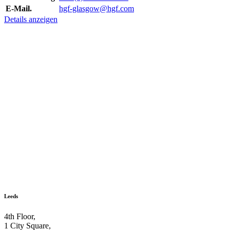
E-Mail.
hgf-glasgow@hgf.com
Details anzeigen
Leeds
4th Floor,
1 City Square,