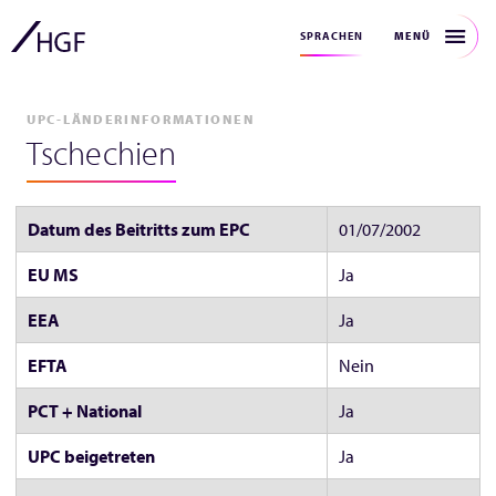
MENÜ
SPRACHEN
UPC-LÄNDERINFORMATIONEN
Tschechien
Datum des Beitritts zum EPC
01/07/2002
EU MS
Ja
EEA
Ja
EFTA
Nein
PCT + National
Ja
UPC beigetreten
Ja