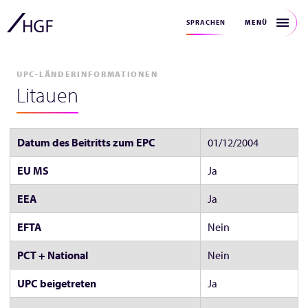
MENÜ
SPRACHEN
UPC-LÄNDERINFORMATIONEN
Litauen
Datum des Beitritts zum EPC
01/12/2004
EU MS
Ja
EEA
Ja
EFTA
Nein
PCT + National
Nein
UPC beigetreten
Ja