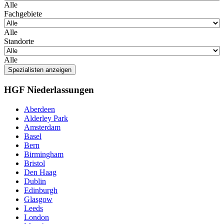
Alle
Fachgebiete
Alle
Standorte
Alle
Spezialisten anzeigen
HGF Niederlassungen
Aberdeen
Alderley Park
Amsterdam
Basel
Bern
Birmingham
Bristol
Den Haag
Dublin
Edinburgh
Glasgow
Leeds
London