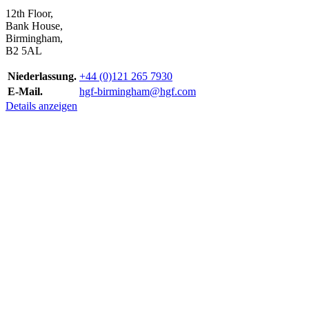
12th Floor,
Bank House,
Birmingham,
B2 5AL
Niederlassung.
+44 (0)121 265 7930
E-Mail.
hgf-birmingham@hgf.com
Details anzeigen