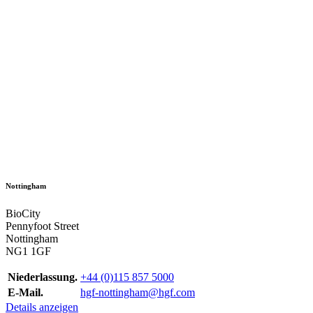
Nottingham
BioCity
Pennyfoot Street
Nottingham
NG1 1GF
Niederlassung.
+44 (0)115 857 5000
E-Mail.
hgf-nottingham@hgf.com
Details anzeigen