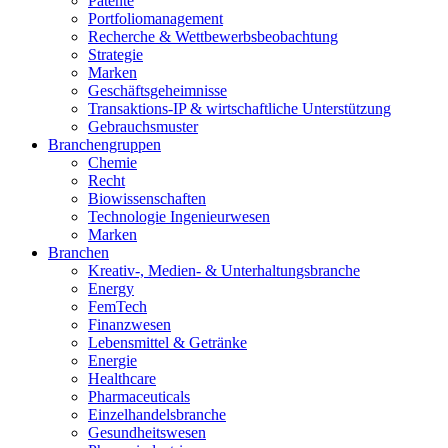
Patente
Portfoliomanagement
Recherche & Wettbewerbsbeobachtung
Strategie
Marken
Geschäftsgeheimnisse
Transaktions-IP & wirtschaftliche Unterstützung
Gebrauchsmuster
Branchengruppen
Chemie
Recht
Biowissenschaften
Technologie Ingenieurwesen
Marken
Branchen
Kreativ-, Medien- & Unterhaltungsbranche
Energy
FemTech
Finanzwesen
Lebensmittel & Getränke
Energie
Healthcare
Pharmaceuticals
Einzelhandelsbranche
Gesundheitswesen