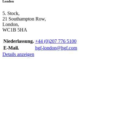
London
5. Stock,
21 Southampton Row,
London,
WC1B 5HA
Niederlassung.
+44 (0)207 776 5100
E-Mail.
hgf-london@hgf.com
Details anzeigen