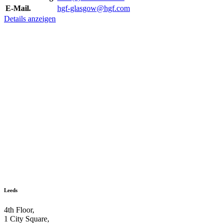
E-Mail.
hgf-glasgow@hgf.com
Details anzeigen
Leeds
4th Floor,
1 City Square,