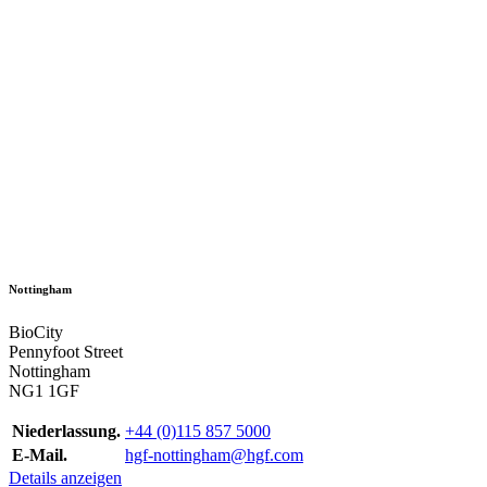
Nottingham
BioCity
Pennyfoot Street
Nottingham
NG1 1GF
Niederlassung.
+44 (0)115 857 5000
E-Mail.
hgf-nottingham@hgf.com
Details anzeigen