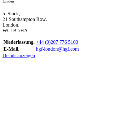
London
5. Stock,
21 Southampton Row,
London,
WC1B 5HA
Niederlassung.
+44 (0)207 776 5100
E-Mail.
hgf-london@hgf.com
Details anzeigen