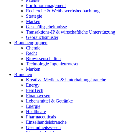
Patente
Portfoliomanagement
Recherche & Wettbewerbsbeobachtung
Strategie
Marken
Geschäftsgeheimnisse
Transaktions-IP & wirtschaftliche Unterstützung
Gebrauchsmuster
Branchengruppen
Chemie
Recht
Biowissenschaften
Technologie Ingenieurwesen
Marken
Branchen
Kreativ-, Medien- & Unterhaltungsbranche
Energy
FemTech
Finanzwesen
Lebensmittel & Getränke
Energie
Healthcare
Pharmaceuticals
Einzelhandelsbranche
Gesundheitswesen