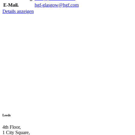
E-Mail.
hgf-glasgow@hgf.com
Details anzeigen
Leeds
4th Floor,
1 City Square,