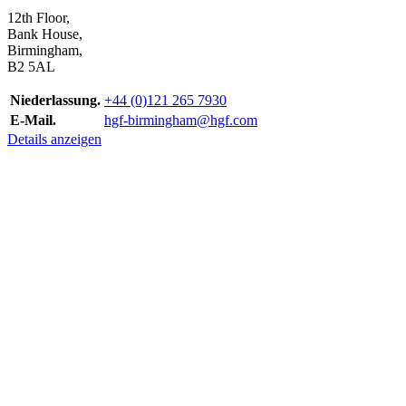
12th Floor,
Bank House,
Birmingham,
B2 5AL
Niederlassung.
+44 (0)121 265 7930
E-Mail.
hgf-birmingham@hgf.com
Details anzeigen