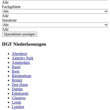
Alle
Fachgebiete
Alle
Standorte
Alle
Spezialisten anzeigen
HGF Niederlassungen
Aberdeen
Alderley Park
Amsterdam
Basel
Bern
Birmingham
Bristol
Den Haag
Dublin
Edinburgh
Glasgow
Leeds
London