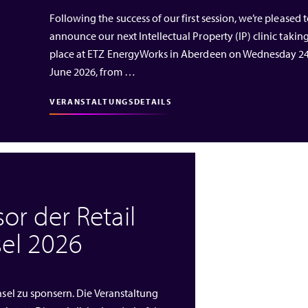
Following the success of our first session, we’re pleased 
announce our next Intellectual Property (IP) clinic takin
place at ETZ EnergyWorks in Aberdeen on Wednesday 2
June 2026, from …
VERANSTALTUNGSDETAILS
or der Retail
el 2026
nsel zu sponsern. Die Veranstaltung