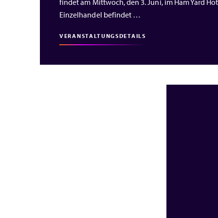
findet am Mittwoch, den 3. Juni, im Ham Yard Hote
Einzelhandel befindet …
VERANSTALTUNGSDETAILS