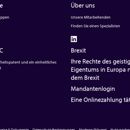
te
Über uns
uppen
Unsere Mitarbeitenden
Finden Sie einen Spezialisten
C
Brexit
Ihre Rechte des geisti
heitspatent und ein einheitliches
t
Eigentums in Europa 
dem Brexit
Mandantenlogin
Eine Onlinezahlung tä
nweise & Dokumente
Datenschutz-Bestimmungen
Moderne Sklaverei
Nutzungsbed