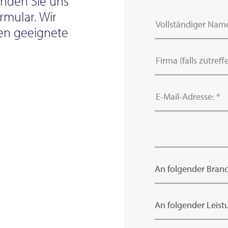
enden Sie uns
rmular. Wir
ten geeignete