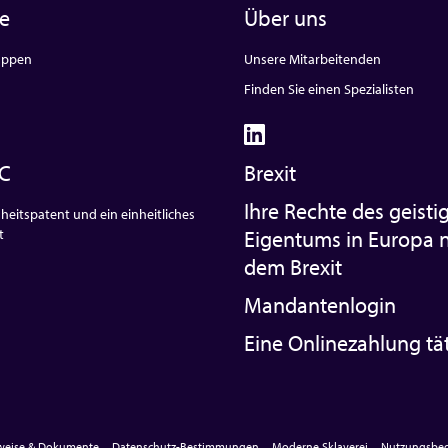
te
Über uns
uppen
Unsere Mitarbeitenden
Finden Sie einen Spezialisten
C
Brexit
Ihre Rechte des geisti
heitspatent und ein einheitliches
t
Eigentums in Europa 
dem Brexit
Mandantenlogin
Eine Onlinezahlung tä
nweise & Dokumente
Datenschutz-Bestimmungen
Moderne Sklaverei
Nutzungsbed