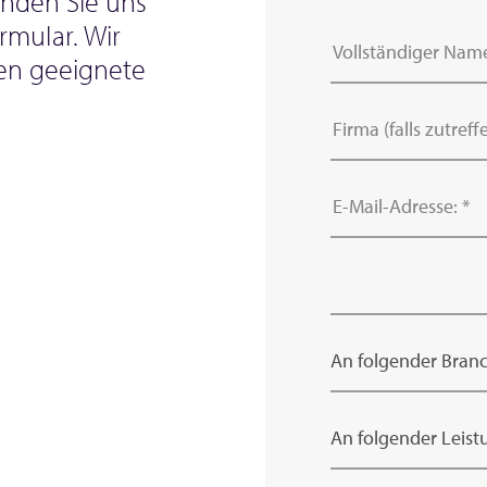
enden Sie uns
rmular. Wir
ten geeignete