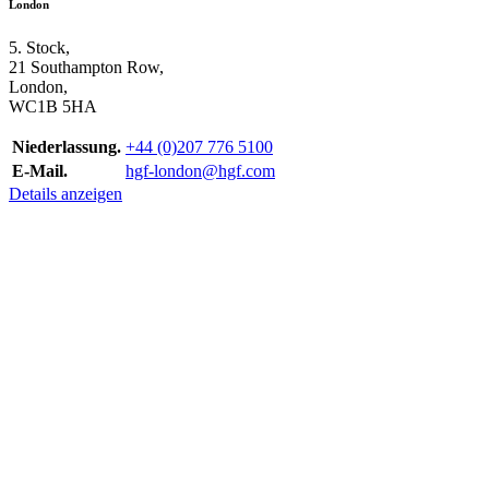
London
5. Stock,
21 Southampton Row,
London,
WC1B 5HA
Niederlassung.
+44 (0)207 776 5100
E-Mail.
hgf-london@hgf.com
Details anzeigen