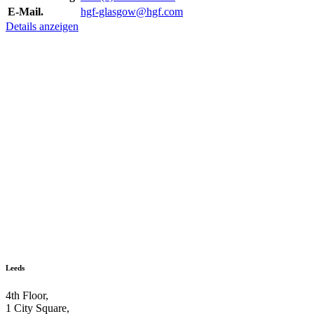
E-Mail.
hgf-glasgow@hgf.com
Details anzeigen
Leeds
4th Floor,
1 City Square,