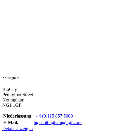
Nottingham
BioCity
Pennyfoot Street
Nottingham
NG1 1GF
Niederlassung.
+44 (0)115 857 5000
E-Mail.
hgf-nottingham@hgf.com
Details anzeigen