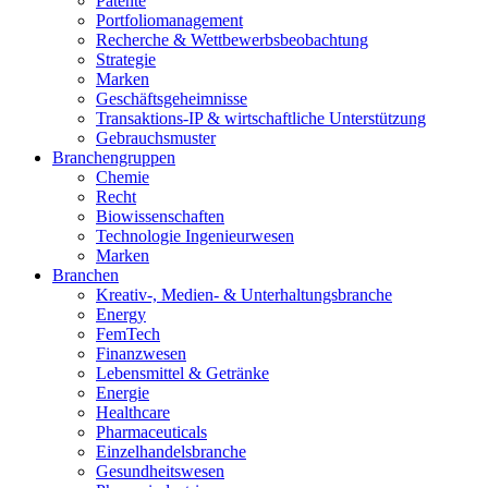
Patente
Portfoliomanagement
Recherche & Wettbewerbsbeobachtung
Strategie
Marken
Geschäftsgeheimnisse
Transaktions-IP & wirtschaftliche Unterstützung
Gebrauchsmuster
Branchengruppen
Chemie
Recht
Biowissenschaften
Technologie Ingenieurwesen
Marken
Branchen
Kreativ-, Medien- & Unterhaltungsbranche
Energy
FemTech
Finanzwesen
Lebensmittel & Getränke
Energie
Healthcare
Pharmaceuticals
Einzelhandelsbranche
Gesundheitswesen