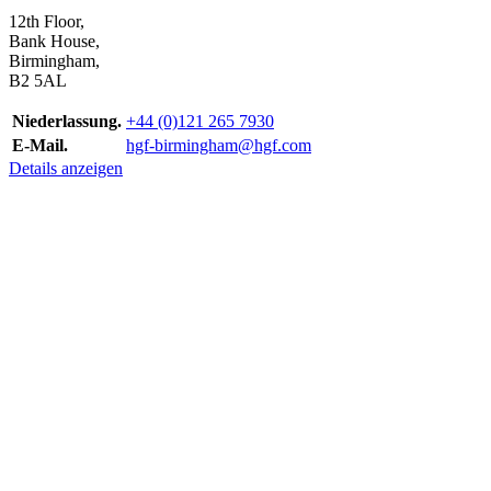
12th Floor,
Bank House,
Birmingham,
B2 5AL
Niederlassung.
+44 (0)121 265 7930
E-Mail.
hgf-birmingham@hgf.com
Details anzeigen