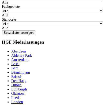
Alle
Fachgebiete
Alle
Standorte
Alle
Spezialisten anzeigen
HGF Niederlassungen
Aberdeen
Alderley Park
Amsterdam
Basel
Bern
Birmingham
Bristol
Den Haag
Dublin
Edinburgh
Glasgow
Leeds
London