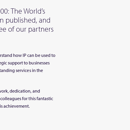
300: The World’s
en published, and
ee of our partners
rstand how IP can be used to
egic support to businesses
tanding services in the
work, dedication, and
colleagues for this fantastic
is achievement.