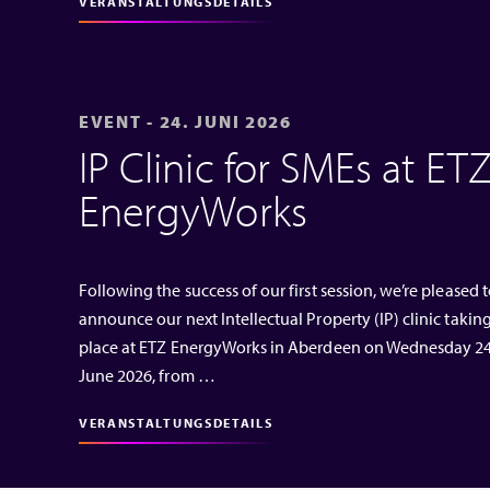
VERANSTALTUNGSDETAILS
EVENT - 24. JUNI 2026
IP Clinic for SMEs at ET
EnergyWorks
Following the success of our first session, we’re pleased 
announce our next Intellectual Property (IP) clinic takin
place at ETZ EnergyWorks in Aberdeen on Wednesday 2
June 2026, from …
VERANSTALTUNGSDETAILS