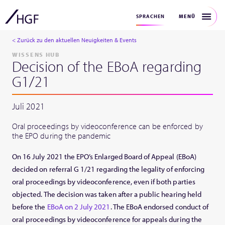
MENÜ
SPRACHEN
< Zurück zu den aktuellen Neuigkeiten & Events
WISSENS HUB
Decision of the EBoA regarding
G1/21
Juli 2021
Oral proceedings by videoconference can be enforced by
the EPO during the pandemic
On 16 July 2021 the EPO’s Enlarged Board of Appeal (EBoA)
decided on referral G 1/21 regarding the legality of enforcing
oral proceedings by videoconference, even if both parties
objected. The decision was taken after a public hearing held
before the
EBoA on 2 July 2021
. The EBoA endorsed conduct of
oral proceedings by videoconference for appeals during the