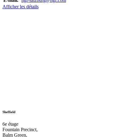
E-mail.
hgf-salzburg@hgf.com
Afficher les détails
Sheffield
6e étage
Fountain Precinct,
Balm Green,