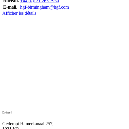
Bureau.
+44 (0)121 265 7930
E-mail.
hgf-birmingham@hgf.com
Afficher les détails
Bristol
Gedempt Hamerkanaal 257,
1021 KP,