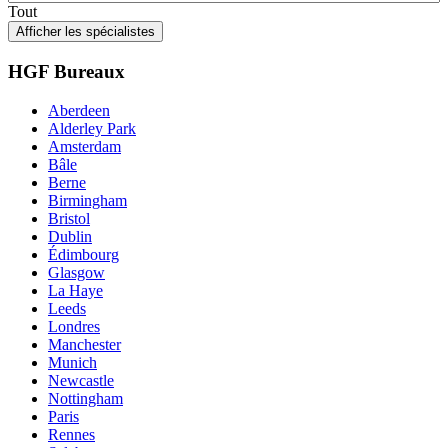
Tout
Afficher les spécialistes
HGF Bureaux
Aberdeen
Alderley Park
Amsterdam
Bâle
Berne
Birmingham
Bristol
Dublin
Édimbourg
Glasgow
La Haye
Leeds
Londres
Manchester
Munich
Newcastle
Nottingham
Paris
Rennes