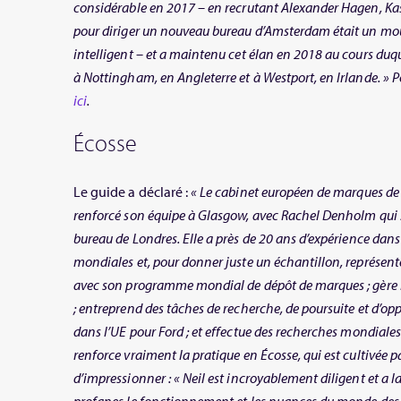
considérable en 2017 – en recrutant Alexander Hagen, Kasp
pour diriger un nouveau bureau d’Amsterdam était un m
intelligent – et a maintenu cet élan en 2018 au cours duqu
à Nottingham, en Angleterre et à Westport, en Irlande. » P
ici
.
Écosse
Le guide a déclaré :
« Le cabinet européen de marques d
renforcé son équipe à Glasgow, avec Rachel Denholm qui s’
bureau de Londres. Elle a près de 20 ans d’expérience dan
mondiales et, pour donner juste un échantillon, représen
avec son programme mondial de dépôt de marques ; gère l
; entreprend des tâches de recherche, de poursuite et d’o
dans l’UE pour Ford ; et effectue des recherches mondiale
renforce vraiment la pratique en Écosse, qui est cultivée 
d’impressionner : « Neil est incroyablement diligent et a l