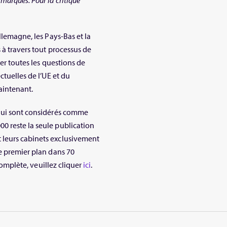
marques. Pour la critique
llemagne, les Pays-Bas et la
 à travers tout processus de
ter toutes les questions de
ctuelles de l’UE et du
aintenant.
 qui sont considérés comme
0 reste la seule publication
 leurs cabinets exclusivement
de premier plan dans 70
 complète, veuillez cliquer
ici
.