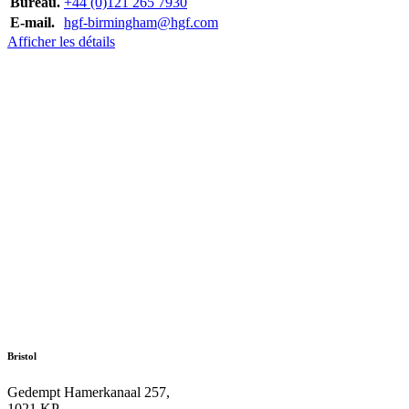
Bureau.
+44 (0)121 265 7930
E-mail.
hgf-birmingham@hgf.com
Afficher les détails
Bristol
Gedempt Hamerkanaal 257,
1021 KP,