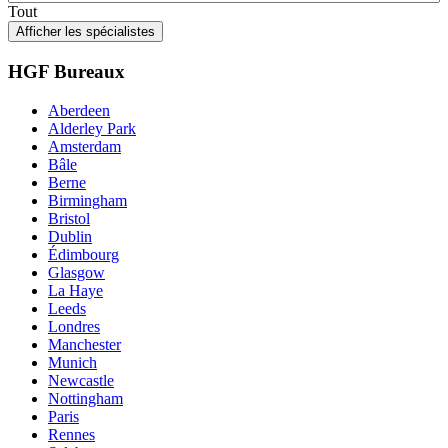
Tout
Afficher les spécialistes
HGF Bureaux
Aberdeen
Alderley Park
Amsterdam
Bâle
Berne
Birmingham
Bristol
Dublin
Édimbourg
Glasgow
La Haye
Leeds
Londres
Manchester
Munich
Newcastle
Nottingham
Paris
Rennes