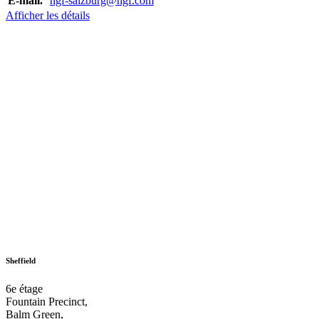
E-mail.
hgf-salzburg@hgf.com
Afficher les détails
Sheffield
6e étage
Fountain Precinct,
Balm Green,