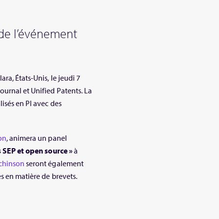
e de l’événement
ra, États-Unis, le jeudi 7
urnal et Unified Patents. La
isés en PI avec des
on
, animera un panel
s SEP et open source »
à
chinson
seront également
es en matière de brevets.