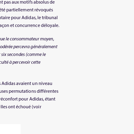
ent pas aux motifs absolus de
t été partiellement révoqués
taire pour Adidas, le tribunal
açon et concurrence déloyale.
 que le consommateur moyen,
modérée percevra généralement
ait six secondes (comme le
culté à percevoir cette
s Adidas avaient un niveau
euses permutations différentes
 réconfort pour Adidas, étant
les ont échoué (voir