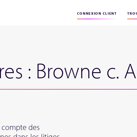
CONNEXION CLIENT
TROU
res : Browne c. 
u compte des
es dans les litiges