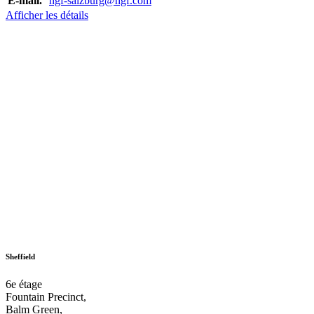
E-mail.
hgf-salzburg@hgf.com
Afficher les détails
Sheffield
6e étage
Fountain Precinct,
Balm Green,