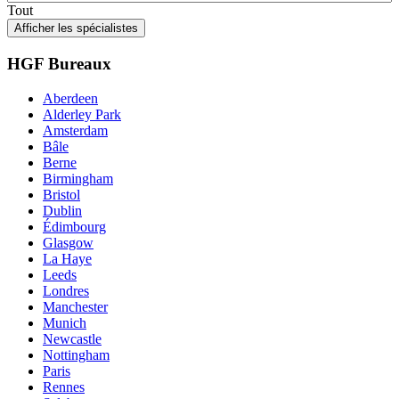
Tout
Afficher les spécialistes
HGF Bureaux
Aberdeen
Alderley Park
Amsterdam
Bâle
Berne
Birmingham
Bristol
Dublin
Édimbourg
Glasgow
La Haye
Leeds
Londres
Manchester
Munich
Newcastle
Nottingham
Paris
Rennes