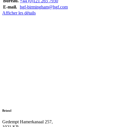
Bureau.
+44 (0)121 265 7930
E-mail.
hgf-birmingham@hgf.com
Afficher les détails
Bristol
Gedempt Hamerkanaal 257,
1021 KP,