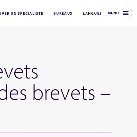
MENU
VER UN SPÉCIALISTE
BUREAUX
LANGUES
evets
des brevets –