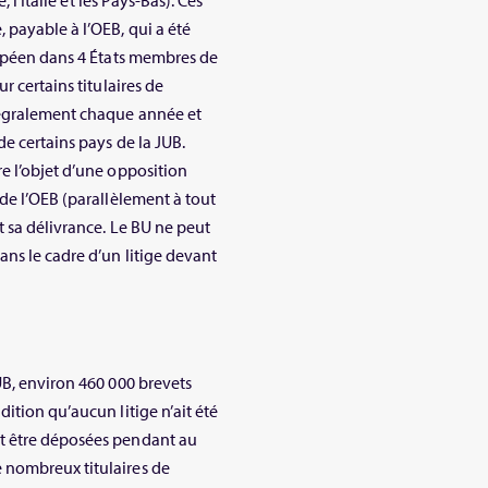
 l’Italie et les Pays-Bas). Ces
payable à l’OEB, qui a été
ropéen dans 4 États membres de
r certains titulaires de
tégralement chaque année et
e certains pays de la JUB.
e l’objet d’une opposition
de l’OEB (parallèlement à tout
t sa délivrance. Le BU ne peut
ns le cadre d’un litige devant
UB, environ 460 000 brevets
ition qu’aucun litige n’ait été
t être déposées pendant au
 nombreux titulaires de