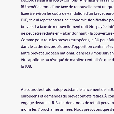
l’Accord relatif à la JUB (y compris l’Allemagne, la France,
BU bénéficieront d’une taxe de renouvellement unique, 
fixée à environ les coûts de validation d’un brevet eu
l’UE, ce qui représentera une économie significative pou
brevets. La taxe de renouvellement doit être payée in
ne peut être réduite en « abandonnant » la couverture d
Comme pour tous les brevets européens, le BU peut fair
dans le cadre des procédures d’opposition centralisées 
autre brevet européen national) dans les 9 mois suivan
être appliqué ou révoqué de manière centralisée que da
la JUB.
Au cours des trois mois précédant le lancement de la J
européens et demandes de brevet ont été retirés. À cond
engagé devant la JUB, des demandes de retrait peuven
moins les 7 prochaines années. Nous prévoyons que de