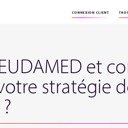
CONNEXION CLIENT
TROU
u’EUDAMED et c
 votre stratégie 
 ?