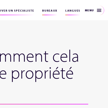
MENU
VER UN SPÉCIALISTE
BUREAUX
LANGUES
omment cela
de propriété