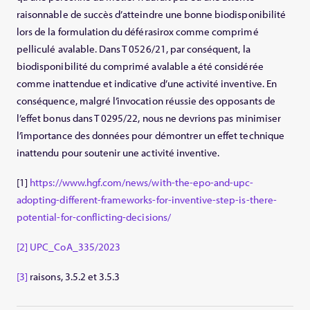
raisonnable de succès d’atteindre une bonne biodisponibilité
lors de la formulation du déférasirox comme comprimé
pelliculé avalable. Dans T 0526/21, par conséquent, la
biodisponibilité du comprimé avalable a été considérée
comme inattendue et indicative d’une activité inventive. En
conséquence, malgré l’invocation réussie des opposants de
l’effet bonus dans T 0295/22, nous ne devrions pas minimiser
l’importance des données pour démontrer un effet technique
inattendu pour soutenir une activité inventive.
[1]
https://www.hgf.com/news/with-the-epo-and-upc-
adopting-different-frameworks-for-inventive-step-is-there-
potential-for-conflicting-decisions/
[2]
UPC_CoA_335/2023
[3]
raisons, 3.5.2 et 3.5.3