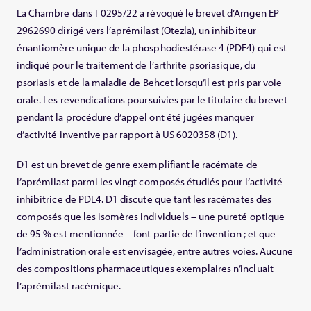
La Chambre dans T 0295/22 a révoqué le brevet d’Amgen EP
2962690 dirigé vers l’aprémilast (Otezla), un inhibiteur
énantiomère unique de la phosphodiestérase 4 (PDE4) qui est
indiqué pour le traitement de l’arthrite psoriasique, du
psoriasis et de la maladie de Behcet lorsqu’il est pris par voie
orale. Les revendications poursuivies par le titulaire du brevet
pendant la procédure d’appel ont été jugées manquer
d’activité inventive par rapport à US 6020358 (D1).
D1 est un brevet de genre exemplifiant le racémate de
l’aprémilast parmi les vingt composés étudiés pour l’activité
inhibitrice de PDE4. D1 discute que tant les racémates des
composés que les isomères individuels – une pureté optique
de
95 % est mentionnée – font partie de l’invention ; et que
l’administration orale est envisagée, entre autres voies. Aucune
des compositions pharmaceutiques exemplaires n’incluait
l’aprémilast racémique.