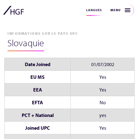
MENU
LANGUES
INFORMATIONS SUR LE PAYS UPC
Slovaquie
Date Joined
01/07/2002
EU MS
Yes
EEA
Yes
EFTA
No
PCT + National
yes
Joined UPC
Yes