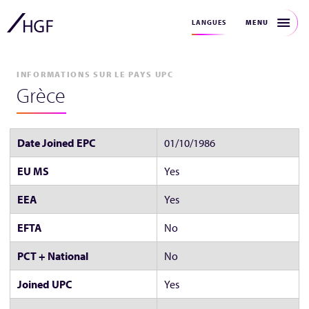
MENU
LANGUES
INFORMATIONS SUR LE PAYS UPC
Grèce
Date Joined EPC
01/10/1986
EU MS
Yes
EEA
Yes
EFTA
No
PCT + National
No
Joined UPC
Yes