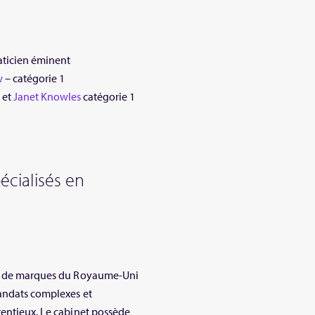
aticien éminent
w
– catégorie 1
d
et
Janet Knowles
catégorie 1
pécialisés en
 et de marques du Royaume-Uni
mandats complexes et
tentieux. Le cabinet possède