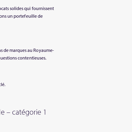
cats solides qui fournissent
vons un portefeuille de
ons de marques au Royaume-
 questions contentieuses.
lé.
le – catégorie 1