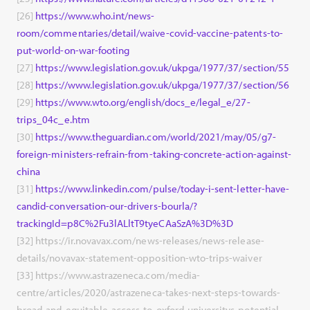
[26]
https://www.who.int/news-
room/commentaries/detail/waive-covid-vaccine-patents-to-
put-world-on-war-footing
[27]
https://www.legislation.gov.uk/ukpga/1977/37/section/55
[28]
https://www.legislation.gov.uk/ukpga/1977/37/section/56
[29]
https://www.wto.org/english/docs_e/legal_e/27-
trips_04c_e.htm
[30]
https://www.theguardian.com/world/2021/may/05/g7-
foreign-ministers-refrain-from-taking-concrete-action-against-
china
[31]
https://www.linkedin.com/pulse/today-i-sent-letter-have-
candid-conversation-our-drivers-bourla/?
trackingId=p8C%2Fu3lALltT9tyeCAaSzA%3D%3D
[32] https://ir.novavax.com/news-releases/news-release-
details/novavax-statement-opposition-wto-trips-waiver
[33] https://www.astrazeneca.com/media-
centre/articles/2020/astrazeneca-takes-next-steps-towards-
broad-and-equitable-access-to-oxford-universitys-potential-