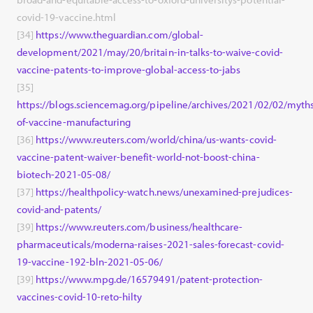
covid-19-vaccine.html
[34]
https://www.theguardian.com/global-
development/2021/may/20/britain-in-talks-to-waive-covid-
vaccine-patents-to-improve-global-access-to-jabs
[35]
https://blogs.sciencemag.org/pipeline/archives/2021/02/02/myth
of-vaccine-manufacturing
[36]
https://www.reuters.com/world/china/us-wants-covid-
vaccine-patent-waiver-benefit-world-not-boost-china-
biotech-2021-05-08/
[37]
https://healthpolicy-watch.news/unexamined-prejudices-
covid-and-patents/
[39]
https://www.reuters.com/business/healthcare-
pharmaceuticals/moderna-raises-2021-sales-forecast-covid-
19-vaccine-192-bln-2021-05-06/
[39]
https://www.mpg.de/16579491/patent-protection-
vaccines-covid-10-reto-hilty