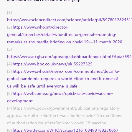
[1]
https://www.sciencedirect.com/science/article/pii/B9780128243
[2]
https://www.who.int/director-
general/speeches/detail/who-director-general-s-opening-
remarks-at-the-media-briefing-on-covid-19—11-march-2020
[3]
https://www.arcgis.com/apps/opsdashboard/index.html#/bda75
[4]
https://www.bbc.co.uk/news/uk-55227325
[5]
https://www.who.int/news-room/commentaries/detail/a-
global-pandemic-requires-a-world-effort-to-end-it-none-of-
us-will-be-safe-until-everyone-is-safe
[6]
https://wellcome.org/news/quick-safe-covid-vaccine-
development
[7] https://www.gov.uk/government/publications/regulatory-
approval-of-pfizer-BioNtech-vaccine-for-covid-19/conditions-
of-authorisation-for-pfizerBioNtech-covid-19-vaccine
[8]
https://twitter.com/WHO/status/1216108498188230657