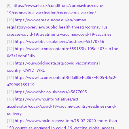
[9]
https://www.nhs.uk/conditions/coronavirus-covid-
19/coronavirus-vaccination/coronavirus-vaccine/
[10]
https://www.ema.europa.eu/en/human-
regulatory/overview/public-health-threats/coronavirus-
disease-covid-19/treatments-vaccines/covid-19-vaccines
[11]
https://www.bbc.co.uk/news/business-55170756
[12]
https://www.ft.com/content/e359159b-105c-407e-b1be-
0c7a1ddb654b
[13]
https://ourworldindata.org/covid-vaccinations?
country=OWID_WRL
[14]
https://www.ft.com/content/82fa8fb4-a867-4005-b6c2-
a79969139119
[15]
https://www.bbc.co.uk/news/45877605
[16]
https://www.who.int/initiatives/act-
accelerator/covax/covid-19-vaccine-country-readiness-and-
delivery
[17]
https://www.who.int/news/item/15-07-2020-more-than-
150-countries-engaged-in-covid-19-vaccine-global-access-