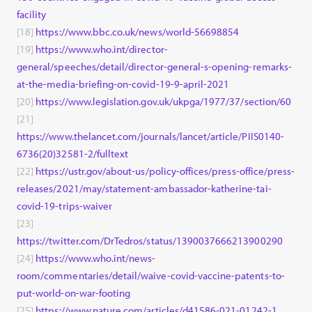
facility
[18]
https://www.bbc.co.uk/news/world-56698854
[19]
https://www.who.int/director-
general/speeches/detail/director-general-s-opening-remarks-
at-the-media-briefing-on-covid-19-9-april-2021
[20]
https://www.legislation.gov.uk/ukpga/1977/37/section/60
[21]
https://www.thelancet.com/journals/lancet/article/PIIS0140-
6736(20)32581-2/fulltext
[22]
https://ustr.gov/about-us/policy-offices/press-office/press-
releases/2021/may/statement-ambassador-katherine-tai-
covid-19-trips-waiver
[23]
https://twitter.com/DrTedros/status/1390037666213900290
[24]
https://www.who.int/news-
room/commentaries/detail/waive-covid-vaccine-patents-to-
put-world-on-war-footing
[25]
https://www.nature.com/articles/d41586-021-01242-1