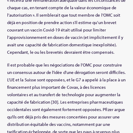
« recevra une rémunération adéquate dans les circonstances de
chaque cas, en tenant compte de la valeur économique de
l’autorisation ». Il semblerait que tout membre de l’OMC soit
déjà en position de prendre action s’il estime qu’un brevet
couvrant un vaccin Covid-19 était utilisé pour limiter
l’approvisionnement en doses de vaccin (et implicitement il y
avait une capacité de fabrication domestique inexploitée).
Cependant, le ou les brevetés devraient être compensés.
Il est probable que les négociations de l’OMC pour construire
un consensus autour de l’idée d’une dérogation seront difficiles.
L’UE et la Suisse sont opposées, et le G7 a appelé à la place à un
financement plus important de Covax, à des licences
volontaires et au transfert de technologie pour augmenter la
capacité de fabrication [30]. Les entreprises pharmaceutiques
occidentales sont également fortement opposées. Pfizer argue
qu’ils ont déjà pris des mesures concertées pour assurer une
distribution équitable des vaccins, notamment par une
tarification échelonnée, de sorte que les pays à revenus plus