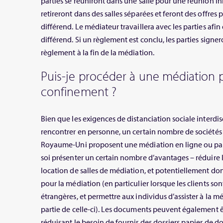
parties se réuniront dans une salle pour une réunion ini
retireront dans des salles séparées et feront des offres 
différend. Le médiateur travaillera avec les parties afin 
différend. Si un règlement est conclu, les parties sign
règlement à la fin de la médiation.
Puis-je procéder à une médiation 
confinement ?
Bien que les exigences de distanciation sociale interdis
rencontrer en personne, un certain nombre de sociétés
Royaume-Uni proposent une médiation en ligne ou par 
soi présenter un certain nombre d’avantages – réduire 
location de salles de médiation, et potentiellement don
pour la médiation (en particulier lorsque les clients son
étrangères, et permettre aux individus d’assister à la
partie de celle-ci). Les documents peuvent également 
réduisant le besoin de fournir des dossiers papier de do