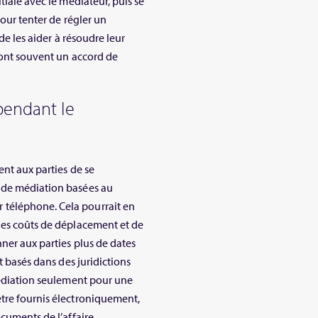
tiale avec le médiateur, puis se
pour tenter de régler un
de les aider à résoudre leur
eront souvent un accord de
pendant le
ent aux parties de se
 de médiation basées au
téléphone. Cela pourrait en
les coûts de déplacement et de
ner aux parties plus de dates
t basés dans des juridictions
 médiation seulement pour une
être fournis électroniquement,
cuments de l’affaire.