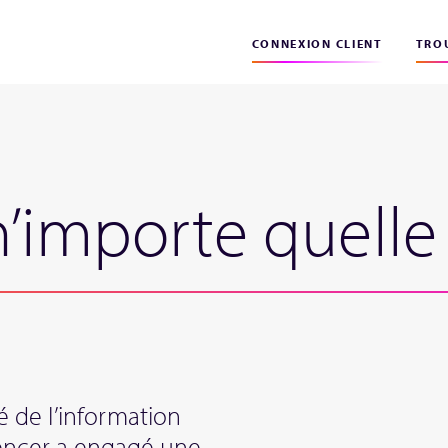
CONNEXION CLIENT
TROU
 n’importe quell
té de l’information
pencer a engagé une