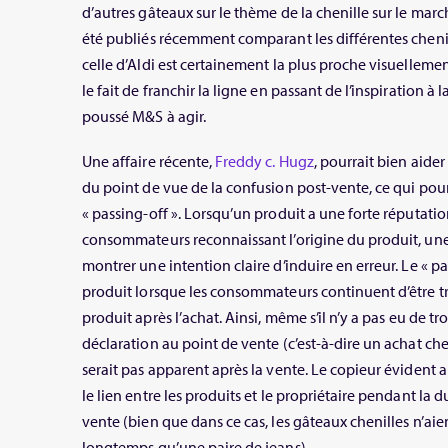
d’autres gâteaux sur le thème de la chenille sur le mar
été publiés récemment comparant les différentes chenille
celle d’Aldi est certainement la plus proche visuelleme
le fait de franchir la ligne en passant de l’inspiration à l
poussé M&S à agir.
Une affaire récente,
Freddy c. Hugz
, pourrait bien aide
du point de vue de la confusion post-vente, ce qui pourra
« passing-off ». Lorsqu’un produit a une forte réputatio
consommateurs reconnaissant l’origine du produit, une
montrer une intention claire d’induire en erreur. Le « p
produit lorsque les consommateurs continuent d’être t
produit après l’achat. Ainsi, même s’il n’y a pas eu de t
déclaration au point de vente (c’est-à-dire un achat che
serait pas apparent après la vente. Le copieur évident a
le lien entre les produits et le propriétaire pendant la 
vente (bien que dans ce cas, les gâteaux chenilles n’aie
longtemps qu’une paire de jeans).