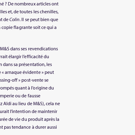
ché ? De nombreux articles ont
s et, de toutes les chenilles,
nt de
Colin
. Il se peut bien que
a copie flagrante soit ce qui a
r M&S dans ses revendications
it élargir l’efficacité du
n dans sa présentation, les
 « arnaque évidente » peut
assing-off » post-vente se
rompés quant à l’origine du
romperie ou de fausse
z Aldi au lieu de M&S), cela ne
urait l’intention de maintenir
durée de vie du produit après la
nt pas tendance à durer aussi